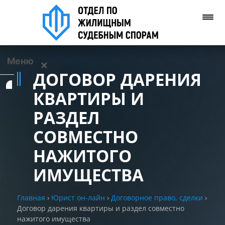
Меню
✕
ДОГОВОР ДАРЕНИЯ
Услуги
КВАРТИРЫ И
РАЗДЕЛ
О нас
СОВМЕСТНО
Контакты
НАЖИТОГО
ИМУЩЕСТВА
Задать вопрос
(WhatsApp)
Главная
›
Юрист он-лайн
›
Договорное право, сделки
›
Договор дарения квартиры и раздел совместно
Позвонить нам
нажитого имущества